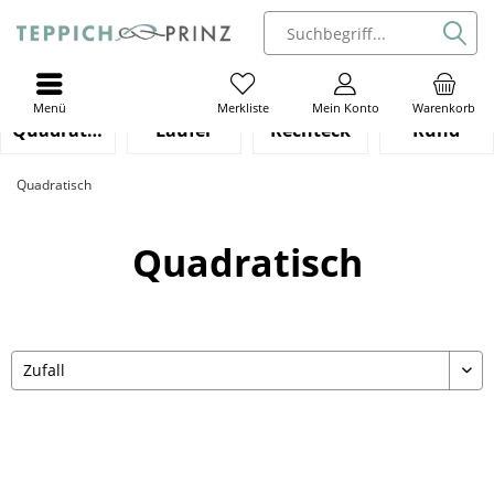
Menü
Mein Konto
Warenkorb
Merkliste
Quadratisch
Läufer
Rechteck
Rund
Quadratisch
Quadratisch