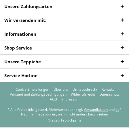
Unsere Zahlungsarten
Wir versenden mit:
Informationen
Shop Service
Unsere Teppiche
Service Hotline
Cookie-Einstellungen
Über uns
Umtauschrecht
Kontakt
Versand und Zahlungsbedingungen
Widerrufsrecht
Datenschutz
AGB
Impressum
* Alle Preise inkl. gesetzl. Mehrwertsteuer zzgl.
Versandkosten
und ggf.
Nachnahmegebühren, wenn nicht anders beschrieben
© 2026 Teppichprinz