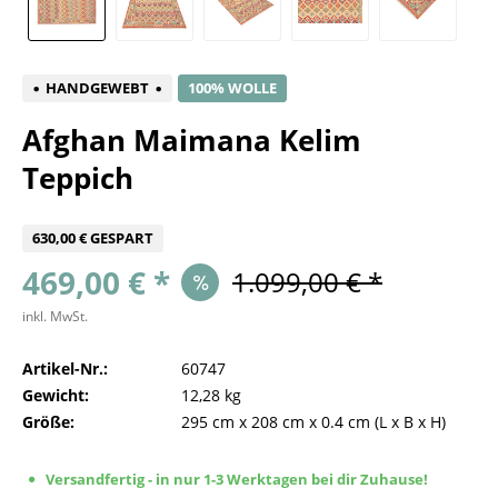
HANDGEWEBT
100% WOLLE
Afghan Maimana Kelim
Teppich
630,00 € GESPART
469,00 € *
1.099,00 € *
inkl. MwSt.
Artikel-Nr.:
60747
Gewicht:
12,28 kg
Größe:
295 cm
x
208 cm
x
0.4 cm
(L x B x H)
Versandfertig - in nur 1-3 Werktagen bei dir Zuhause!