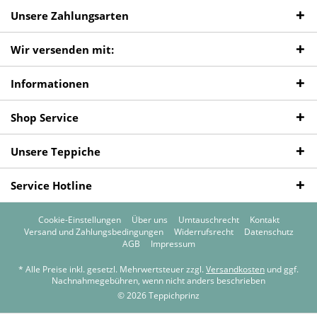
Unsere Zahlungsarten
Wir versenden mit:
Informationen
Shop Service
Unsere Teppiche
Service Hotline
Cookie-Einstellungen
Über uns
Umtauschrecht
Kontakt
Versand und Zahlungsbedingungen
Widerrufsrecht
Datenschutz
AGB
Impressum
* Alle Preise inkl. gesetzl. Mehrwertsteuer zzgl.
Versandkosten
und ggf.
Nachnahmegebühren, wenn nicht anders beschrieben
© 2026 Teppichprinz