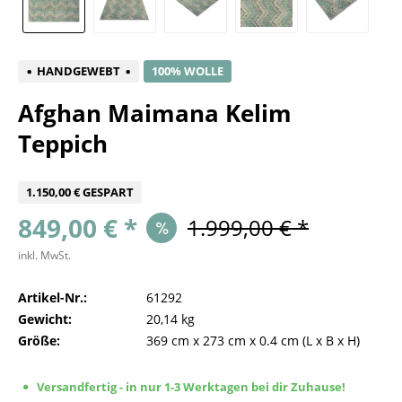
HANDGEWEBT
100% WOLLE
Afghan Maimana Kelim
Teppich
1.150,00 € GESPART
849,00 € *
1.999,00 € *
inkl. MwSt.
Artikel-Nr.:
61292
Gewicht:
20,14 kg
Größe:
369 cm
x
273 cm
x
0.4 cm
(L x B x H)
Versandfertig - in nur 1-3 Werktagen bei dir Zuhause!