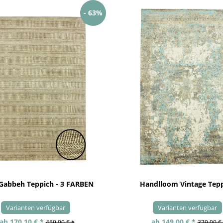
- 63%
 Gabbeh Teppich - 3 FARBEN
Handlloom Vintage Tep
Varianten verfügbar
Varianten verfügbar
ab 170,10 € *
ab 149,00 € *
459,00 € *
379,00 €