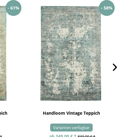
- 61%
- 58%
pich
Handloom Vintage Teppich
Varianten verfügbar
ab 349,00 € *
 *
839,00 € *