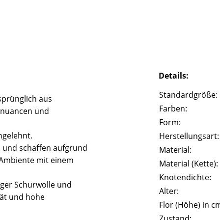
Details:
Standardgröße:
prünglich aus
Farben:
rbnuancen und
Form:
ngelehnt.
Herstellungsart:
l und schaffen aufgrund
Material:
 Ambiente mit einem
Material (Kette):
Knotendichte:
iger Schurwolle und
Alter:
tät und hohe
Flor (Höhe) in c
Zustand: