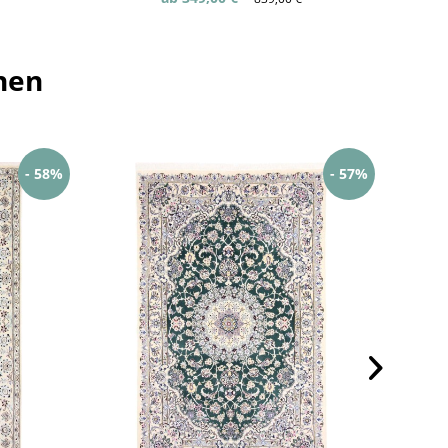
hen
- 58%
- 57%