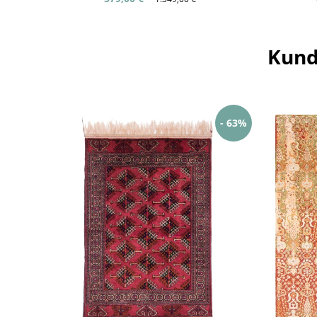
Kund
- 63%