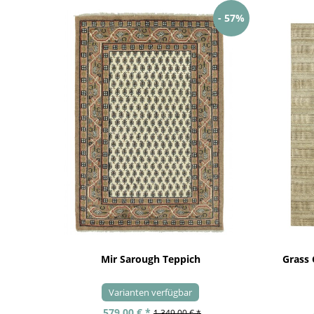
- 57%
Mir Sarough Teppich
Grass
Varianten verfügbar
579,00 € *
1.349,00 € *