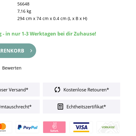
56648
7,16 kg
294 cm
x
74 cm
x
0.4 cm
(L x B x H)
 - in nur 1-3 Werktagen bei dir Zuhause!
RENKORB
Bewerten
oser Versand*
Kostenlose Retouren*
Umtauschrecht*
Echtheitszertifikat*