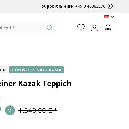
Support & Hilfe:
+49 0 40363276
DE
%
T
100% WOLLE, NATURFASER
iner Kazak Teppich
*
1.549,00 € *