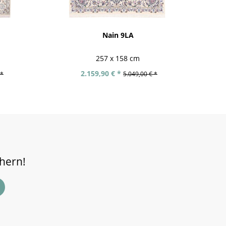
Nain 9LA
Af
257 x 158 cm
2.159,90 € *
 *
5.049,00 € *
chern!