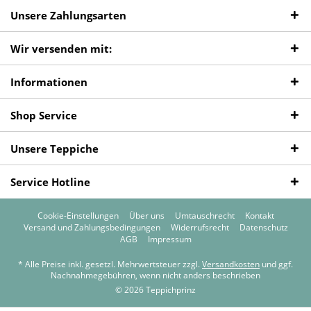
Unsere Zahlungsarten
Wir versenden mit:
Informationen
Shop Service
Unsere Teppiche
Service Hotline
Cookie-Einstellungen
Über uns
Umtauschrecht
Kontakt
Versand und Zahlungsbedingungen
Widerrufsrecht
Datenschutz
AGB
Impressum
* Alle Preise inkl. gesetzl. Mehrwertsteuer zzgl.
Versandkosten
und ggf.
Nachnahmegebühren, wenn nicht anders beschrieben
© 2026 Teppichprinz