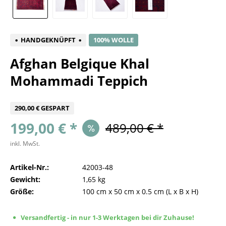
HANDGEKNÜPFT
100% WOLLE
Afghan Belgique Khal
Mohammadi Teppich
290,00 € GESPART
199,00 € *
489,00 € *
inkl. MwSt.
Artikel-Nr.:
42003-48
Gewicht:
1,65 kg
Größe:
100 cm
x
50 cm
x
0.5 cm
(L x B x H)
Versandfertig - in nur 1-3 Werktagen bei dir Zuhause!