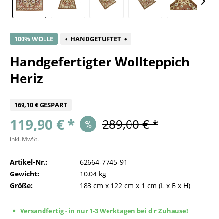
100% WOLLE
HANDGETUFTET
Handgefertigter Wollteppich
Heriz
169,10 € GESPART
119,90 € *
289,00 € *
inkl. MwSt.
Artikel-Nr.:
62664-7745-91
Gewicht:
10,04 kg
Größe:
183 cm
x
122 cm
x
1 cm
(L x B x H)
Versandfertig - in nur 1-3 Werktagen bei dir Zuhause!