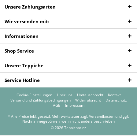
Unsere Zahlungsarten
Wir versenden mit:
Informationen
Shop Service
Unsere Teppiche
Service Hotline
Cookie-Einstellungen
Über uns
Umtauschrecht
Kontakt
Versand und Zahlungsbedingungen
Widerrufsrecht
Datenschutz
AGB
Impressum
* Alle Preise inkl. gesetzl. Mehrwertsteuer zzgl.
Versandkosten
und ggf.
Nachnahmegebühren, wenn nicht anders beschrieben
© 2026 Teppichprinz