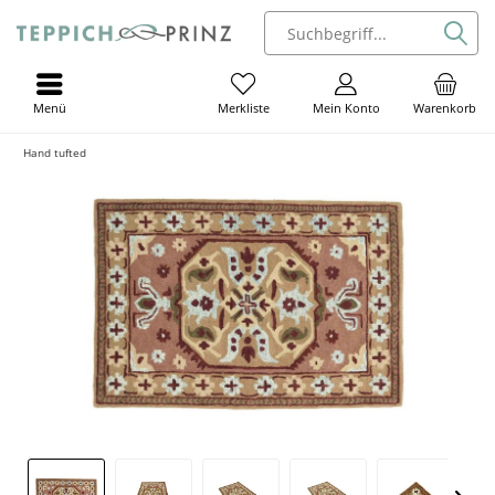
Menü
Mein Konto
Warenkorb
Merkliste
Hand tufted