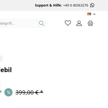
Support & Hilfe:
+49 0 40363276
DE
%
ebil
*
399,00 € *