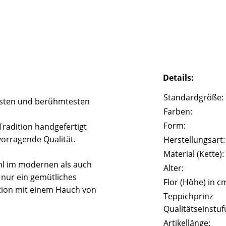
Details:
Standardgröße:
esten und berühmtesten
Farben:
Form:
radition handgefertigt
orragende Qualität.
Herstellungsart:
Material (Kette):
hl im modernen als auch
Alter:
 nur ein gemütliches
Flor (Höhe) in c
tion mit einem Hauch von
Teppichprinz
Qualitätseinstuf
Artikellänge: