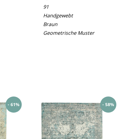
91
Handgewebt
Braun
Geometrische Muster
- 61%
- 58%