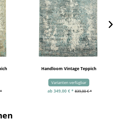
pich
Handloom Vintage Teppich
Varianten verfügbar
ab 349,00 € *
 *
839,00 € *
hen