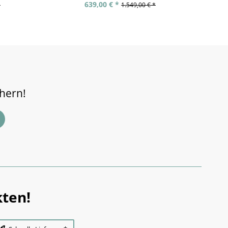
639,00 € *
*
1.549,00 € *
chern!
ten!