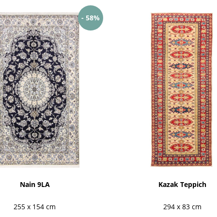
- 58%
Nain 9LA
Kazak Teppich
255 x 154 cm
294 x 83 cm