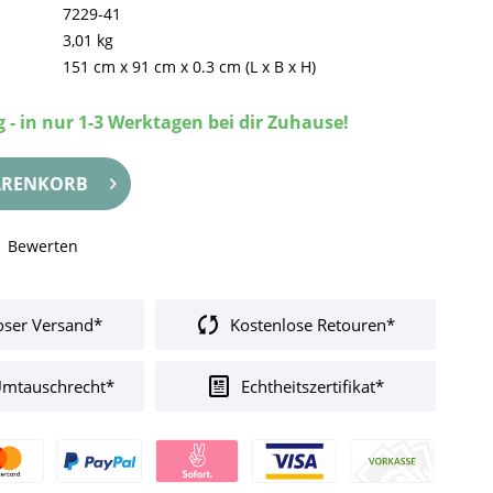
7229-41
3,01 kg
151 cm
x
91 cm
x
0.3 cm
(L x B x H)
 - in nur 1-3 Werktagen bei dir Zuhause!
RENKORB
Bewerten
oser Versand*
Kostenlose Retouren*
Umtauschrecht*
Echtheitszertifikat*