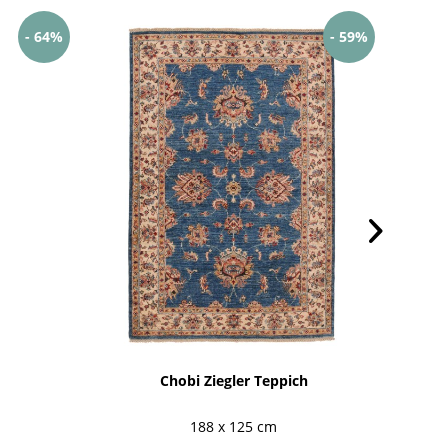
- 64%
- 59%
Chobi Ziegler Teppich
Af
188 x 125 cm