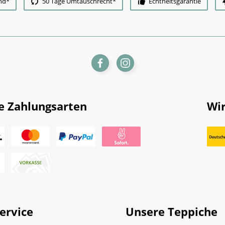
nd*
50 Tage Umtauschrecht*
Echtheitsgarantie
e Zahlungsarten
Wir
ervice
Unsere Teppiche