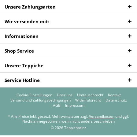
Unsere Zahlungsarten
Wir versenden mit:
Informationen
Shop Service
Unsere Teppiche
Service Hotline
Cookie-Einstellungen
Über uns
Umtauschrecht
Kontakt
Versand und Zahlungsbedingungen
Widerrufsrecht
Datenschutz
AGB
Impressum
* Alle Preise inkl. gesetzl. Mehrwertsteuer zzgl.
Versandkosten
und ggf.
Nachnahmegebühren, wenn nicht anders beschrieben
© 2026 Teppichprinz