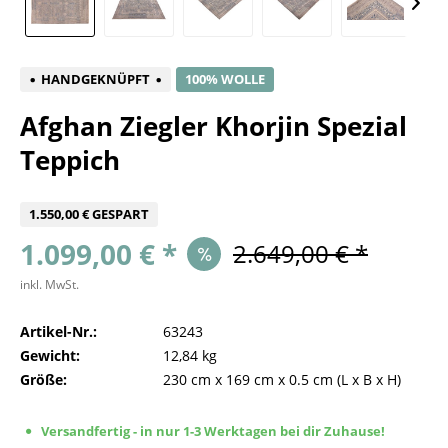
HANDGEKNÜPFT
100% WOLLE
Afghan Ziegler Khorjin Spezial
Teppich
1.550,00 € GESPART
1.099,00 € *
2.649,00 € *
inkl. MwSt.
Artikel-Nr.:
63243
Gewicht:
12,84 kg
Größe:
230 cm
x
169 cm
x
0.5 cm
(L x B x H)
Versandfertig - in nur 1-3 Werktagen bei dir Zuhause!