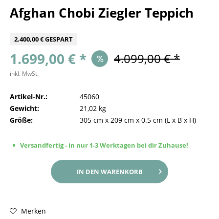
Afghan Chobi Ziegler Teppich
2.400,00 € GESPART
1.699,00 € *
4.099,00 € *
inkl. MwSt.
Artikel-Nr.:
45060
Gewicht:
21,02 kg
Größe:
305 cm
x
209 cm
x
0.5 cm
(L x B x H)
Versandfertig - in nur 1-3 Werktagen bei dir Zuhause!
IN DEN
WARENKORB
Merken