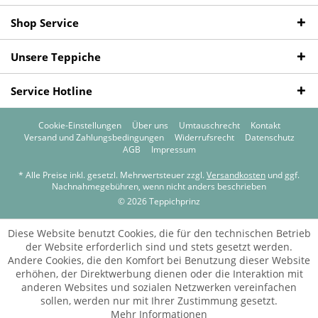
Shop Service
Unsere Teppiche
Service Hotline
Cookie-Einstellungen
Über uns
Umtauschrecht
Kontakt
Versand und Zahlungsbedingungen
Widerrufsrecht
Datenschutz
AGB
Impressum
* Alle Preise inkl. gesetzl. Mehrwertsteuer zzgl.
Versandkosten
und ggf.
Nachnahmegebühren, wenn nicht anders beschrieben
© 2026 Teppichprinz
Diese Website benutzt Cookies, die für den technischen Betrieb
der Website erforderlich sind und stets gesetzt werden.
Andere Cookies, die den Komfort bei Benutzung dieser Website
erhöhen, der Direktwerbung dienen oder die Interaktion mit
anderen Websites und sozialen Netzwerken vereinfachen
sollen, werden nur mit Ihrer Zustimmung gesetzt.
Mehr Informationen