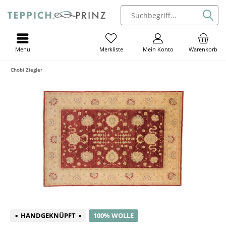
Menü
Mein Konto
Warenkorb
Merkliste
Chobi Ziegler
HANDGEKNÜPFT
100% WOLLE