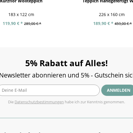
Kurzflor Wollteppich
Teppich Handgefertigt W
183 x 122 cm
226 x 160 cm
119,90 € *
189,90 € *
289,00 € *
459,00 € *
5% Rabatt auf Alles!
 Newsletter abonnieren und 5% - Gutschein si
ANMELDEN
Die
Datenschutzbestimmungen
habe ich zur Kenntnis genommen.