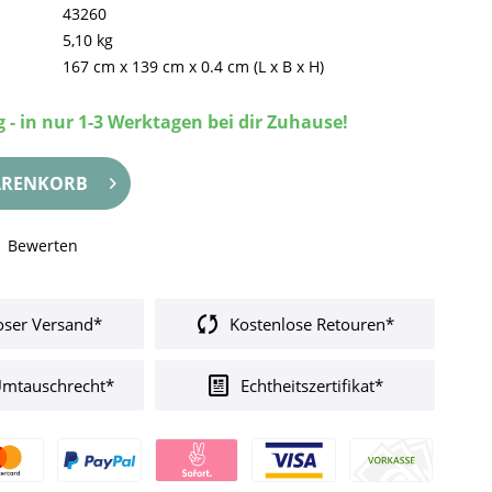
43260
5,10 kg
167 cm
x
139 cm
x
0.4 cm
(L x B x H)
 - in nur 1-3 Werktagen bei dir Zuhause!
RENKORB
Bewerten
oser Versand*
Kostenlose Retouren*
Umtauschrecht*
Echtheitszertifikat*