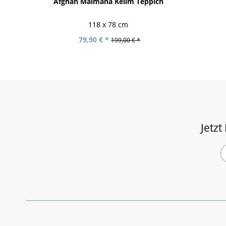
Afghan Maimana Kelim Teppich
118 x 78 cm
79,90 € *
199,00 € *
Jetzt