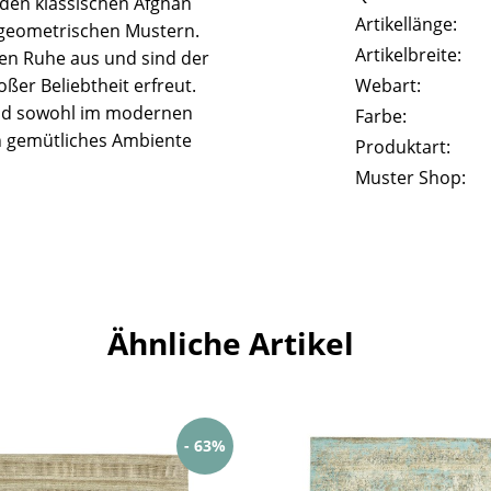
n den klassischen Afghan
Artikellänge:
 geometrischen Mustern.
Artikelbreite:
len Ruhe aus und sind der
ßer Beliebtheit erfreut.
Webart:
end sowohl im modernen
Farbe:
in gemütliches Ambiente
Produktart:
Muster Shop:
Ähnliche Artikel
- 63%