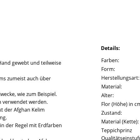
Details:
Farben:
and gewebt und teilweise
Form:
Herstellungsart:
ims zumeist auch über
Material:
ecke, wie zum Beispiel.
Alter:
n verwendet werden.
Flor (Höhe) in c
kt der Afghan Kelim
Zustand:
ng.
Material (Kette):
in der Regel mit Erdfarben
Teppichprinz
Qualitätseinstuf