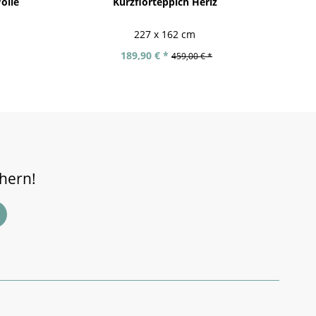
olle
Kurzflorteppich Heriz
Hand
227 x 162 cm
189,90 € *
459,00 € *
chern!