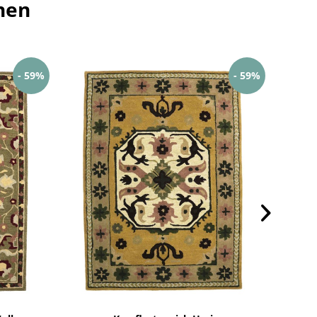
hen
- 59%
- 59%