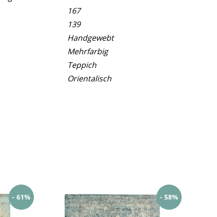
167
139
Handgewebt
Mehrfarbig
Teppich
Orientalisch
- 61%
- 58%