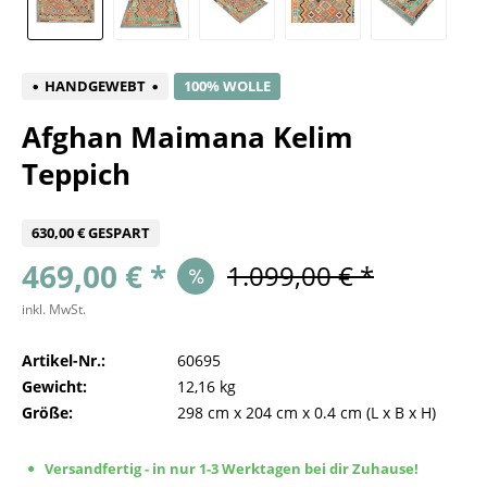
HANDGEWEBT
100% WOLLE
Afghan Maimana Kelim
Teppich
630,00 € GESPART
469,00 € *
1.099,00 € *
inkl. MwSt.
Artikel-Nr.:
60695
Gewicht:
12,16 kg
Größe:
298 cm
x
204 cm
x
0.4 cm
(L x B x H)
Versandfertig - in nur 1-3 Werktagen bei dir Zuhause!