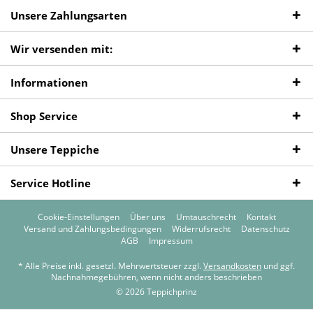
Unsere Zahlungsarten
Wir versenden mit:
Informationen
Shop Service
Unsere Teppiche
Service Hotline
Cookie-Einstellungen
Über uns
Umtauschrecht
Kontakt
Versand und Zahlungsbedingungen
Widerrufsrecht
Datenschutz
AGB
Impressum
* Alle Preise inkl. gesetzl. Mehrwertsteuer zzgl.
Versandkosten
und ggf.
Nachnahmegebühren, wenn nicht anders beschrieben
© 2026 Teppichprinz