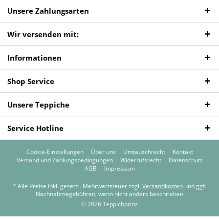
Unsere Zahlungsarten
Wir versenden mit:
Informationen
Shop Service
Unsere Teppiche
Service Hotline
Cookie-Einstellungen
Über uns
Umtauschrecht
Kontakt
Versand und Zahlungsbedingungen
Widerrufsrecht
Datenschutz
AGB
Impressum
* Alle Preise inkl. gesetzl. Mehrwertsteuer zzgl.
Versandkosten
und ggf.
Nachnahmegebühren, wenn nicht anders beschrieben
© 2026 Teppichprinz