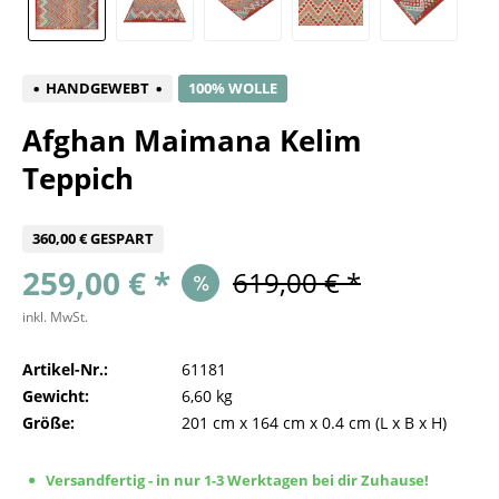
HANDGEWEBT
100% WOLLE
Afghan Maimana Kelim
Teppich
360,00 € GESPART
259,00 € *
619,00 € *
inkl. MwSt.
Artikel-Nr.:
61181
Gewicht:
6,60 kg
Größe:
201 cm
x
164 cm
x
0.4 cm
(L x B x H)
Versandfertig - in nur 1-3 Werktagen bei dir Zuhause!