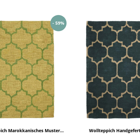
- 59%
ich Marokkanisches Muster...
Wollteppich Handgefert