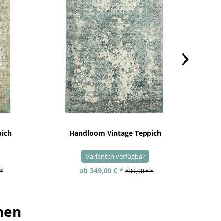
pich
Handloom Vintage Teppich
Varianten verfügbar
ab 349,00 € *
 *
839,00 € *
hen