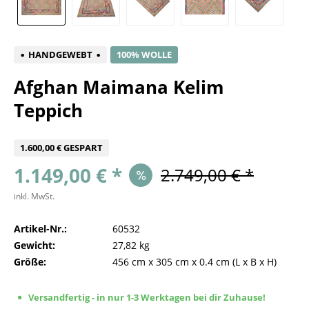
HANDGEWEBT
100% WOLLE
Afghan Maimana Kelim
Teppich
1.600,00 € GESPART
1.149,00 € *
2.749,00 € *
inkl. MwSt.
Artikel-Nr.:
60532
Gewicht:
27,82 kg
Größe:
456 cm
x
305 cm
x
0.4 cm
(L x B x H)
Versandfertig - in nur 1-3 Werktagen bei dir Zuhause!