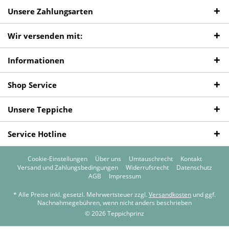
Unsere Zahlungsarten
Wir versenden mit:
Informationen
Shop Service
Unsere Teppiche
Service Hotline
Cookie-Einstellungen
Über uns
Umtauschrecht
Kontakt
Versand und Zahlungsbedingungen
Widerrufsrecht
Datenschutz
AGB
Impressum
* Alle Preise inkl. gesetzl. Mehrwertsteuer zzgl.
Versandkosten
und ggf.
Nachnahmegebühren, wenn nicht anders beschrieben
© 2026 Teppichprinz