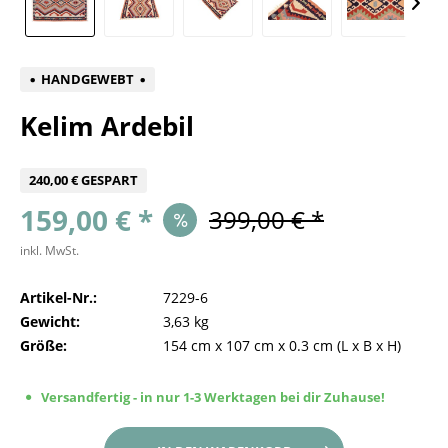
HANDGEWEBT
Kelim Ardebil
240,00 € GESPART
159,00 € *
399,00 € *
inkl. MwSt.
Artikel-Nr.:
7229-6
Gewicht:
3,63 kg
Größe:
154 cm
x
107 cm
x
0.3 cm
(L x B x H)
Versandfertig - in nur 1-3 Werktagen bei dir Zuhause!