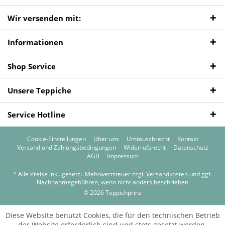
Wir versenden mit:
Informationen
Shop Service
Unsere Teppiche
Service Hotline
Cookie-Einstellungen
Über uns
Umtauschrecht
Kontakt
Versand und Zahlungsbedingungen
Widerrufsrecht
Datenschutz
AGB
Impressum
* Alle Preise inkl. gesetzl. Mehrwertsteuer zzgl.
Versandkosten
und ggf.
Nachnahmegebühren, wenn nicht anders beschrieben
© 2026 Teppichprinz
Diese Website benutzt Cookies, die für den technischen Betrieb
der Website erforderlich sind und stets gesetzt werden.