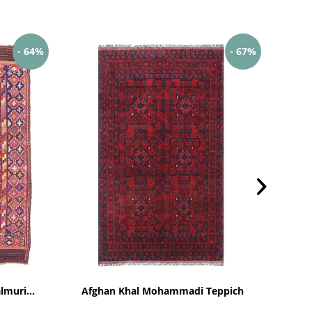
- 64%
- 67%
muri...
Afghan Khal Mohammadi Teppich