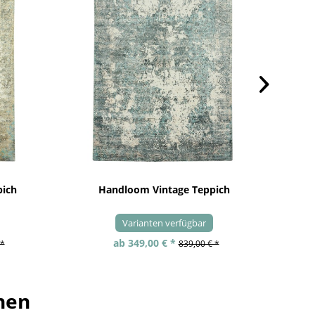
pich
Handloom Vintage Teppich
Varianten verfügbar
ab 349,00 € *
 *
839,00 € *
hen