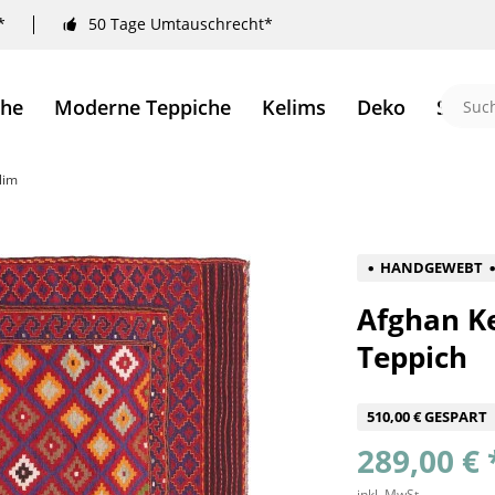
*
50 Tage Umtauschrecht*
che
Moderne Teppiche
Kelims
Deko
Sale 
lim
HANDGEWEBT
Afghan K
Teppich
510,00 € GESPART
289,00 € 
inkl. MwSt.