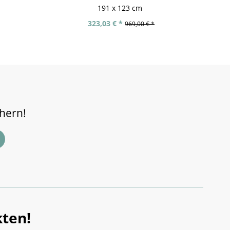
191 x 123 cm
323,03 € *
969,00 € *
chern!
ten!