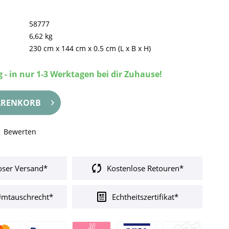
58777
6,62 kg
230 cm
x
144 cm
x
0.5 cm
(L x B x H)
 - in nur 1-3 Werktagen bei dir Zuhause!
RENKORB
Bewerten
oser Versand*
Kostenlose Retouren*
Umtauschrecht*
Echtheitszertifikat*