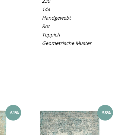
230
144
Handgewebt
Rot
Teppich
Geometrische Muster
- 61%
- 58%