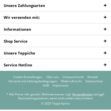
Unsere Zahlungsarten
Wir versenden mit:
Informationen
Shop Service
Unsere Teppiche
Service Hotline
Cookie-Einstellungen
Über uns
Umtauschrecht
Kontakt
Versand und Zahlungsbedingungen
Widerrufsrecht
Datenschutz
AGB
Impressum
* Alle Preise inkl. gesetzl. Mehrwertsteuer zzgl.
Versandkosten
und ggf.
Nachnahmegebühren, wenn nicht anders beschrieben
© 2026 Teppichprinz