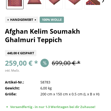
HANDGEWEBT
100% WOLLE
Afghan Kelim Soumakh
Ghalmuri Teppich
440,00 € GESPART
259,00 € *
699,00 € *
inkl. MwSt.
Artikel-Nr.:
58783
Gewicht:
6,00 kg
Größe:
200 cm
x
150 cm
x
0.5 cm
(L x B x H)
Versandfertig - in nur 1-3 Werktagen bei dir Zuhause!