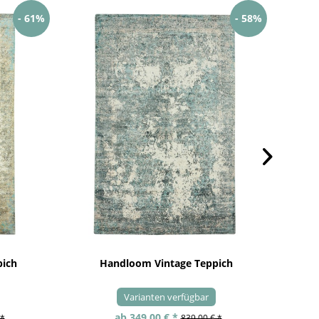
- 61%
- 58%
pich
Handloom Vintage Teppich
Varianten verfügbar
ab 349,00 € *
 *
839,00 € *