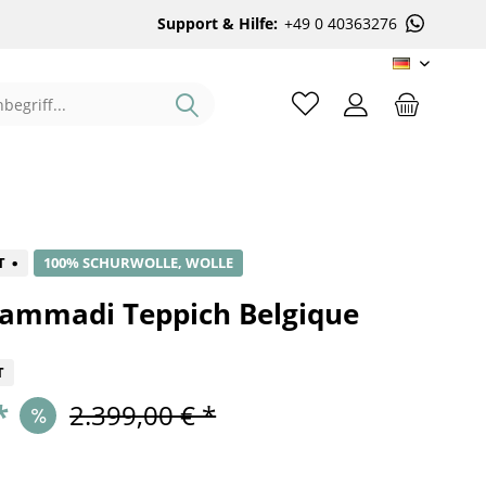
Support & Hilfe:
+49 0 40363276
DE
%
T
100% SCHURWOLLE, WOLLE
ammadi Teppich Belgique
T
*
2.399,00 € *