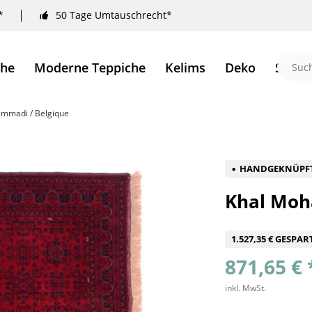
*
50 Tage Umtauschrecht*
che
Moderne Teppiche
Kelims
Deko
Sale 
mmadi / Belgique
HANDGEKNÜPF
Khal Moh
1.527,35 € GESPAR
871,65 € 
inkl. MwSt.