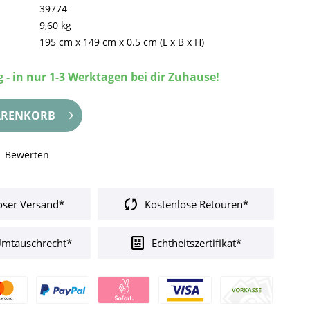
39774
9,60 kg
195 cm
x
149 cm
x
0.5 cm
(L x B x H)
 - in nur 1-3 Werktagen bei dir Zuhause!
RENKORB
Bewerten
oser Versand*
Kostenlose Retouren*
Umtauschrecht*
Echtheitszertifikat*