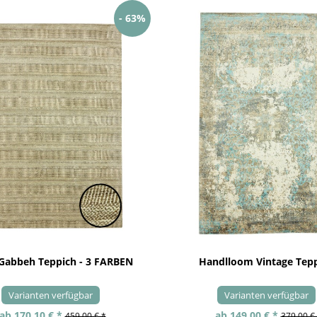
- 63%
 Gabbeh Teppich - 3 FARBEN
Handlloom Vintage Tep
Varianten verfügbar
Varianten verfügbar
ab 170,10 € *
ab 149,00 € *
459,00 € *
379,00 €