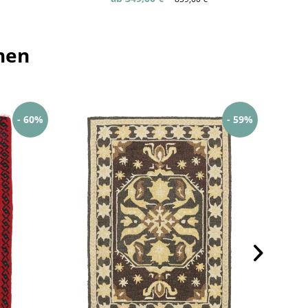
hen
- 60%
- 59%