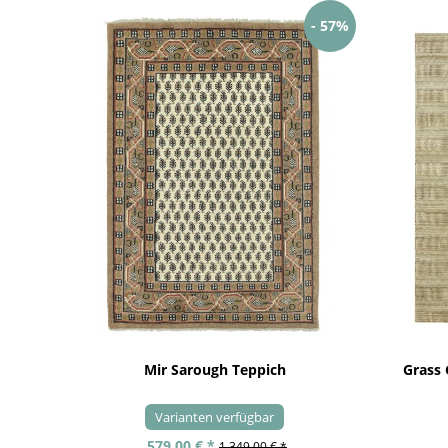
- 57%
Mir Sarough Teppich
Grass
Varianten verfügbar
579,00 € *
1.349,00 € *