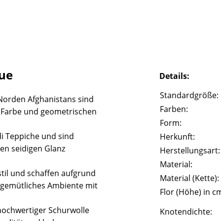
ue
Details:
Standardgröße:
Norden Afghanistans sind
Farben:
e Farbe und geometrischen
Form:
i Teppiche und sind
Herkunft:
en seidigen Glanz
Herstellungsart:
Material:
til und schaffen aufgrund
Material (Kette):
gemütliches Ambiente mit
Flor (Höhe) in c
hochwertiger Schurwolle
Knotendichte: