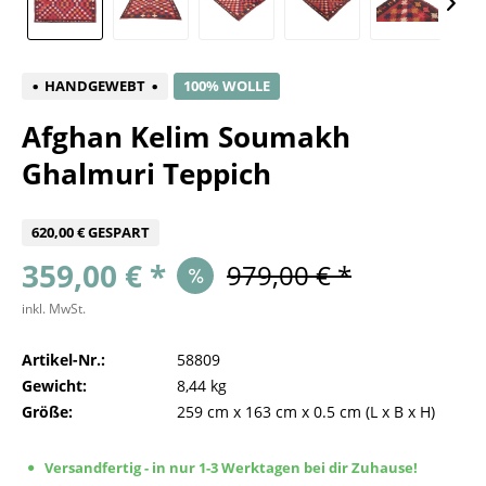
HANDGEWEBT
100% WOLLE
Afghan Kelim Soumakh
Ghalmuri Teppich
620,00 € GESPART
359,00 € *
979,00 € *
inkl. MwSt.
Artikel-Nr.:
58809
Gewicht:
8,44 kg
Größe:
259 cm
x
163 cm
x
0.5 cm
(L x B x H)
Versandfertig - in nur 1-3 Werktagen bei dir Zuhause!