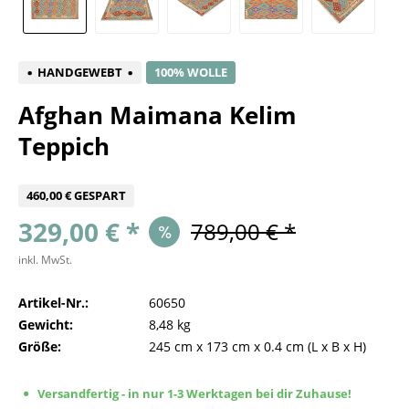
HANDGEWEBT
100% WOLLE
Afghan Maimana Kelim
Teppich
460,00 € GESPART
329,00 € *
789,00 € *
inkl. MwSt.
Artikel-Nr.:
60650
Gewicht:
8,48 kg
Größe:
245 cm
x
173 cm
x
0.4 cm
(L x B x H)
Versandfertig - in nur 1-3 Werktagen bei dir Zuhause!