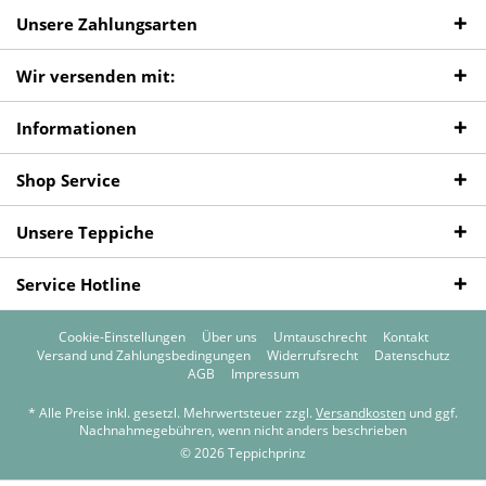
Unsere Zahlungsarten
Wir versenden mit:
Informationen
Shop Service
Unsere Teppiche
Service Hotline
Cookie-Einstellungen
Über uns
Umtauschrecht
Kontakt
Versand und Zahlungsbedingungen
Widerrufsrecht
Datenschutz
AGB
Impressum
* Alle Preise inkl. gesetzl. Mehrwertsteuer zzgl.
Versandkosten
und ggf.
Nachnahmegebühren, wenn nicht anders beschrieben
© 2026 Teppichprinz