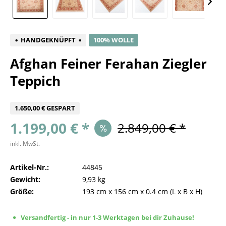
HANDGEKNÜPFT
100% WOLLE
Afghan Feiner Ferahan Ziegler
Teppich
1.650,00 € GESPART
1.199,00 € *
2.849,00 € *
inkl. MwSt.
Artikel-Nr.:
44845
Gewicht:
9,93 kg
Größe:
193 cm
x
156 cm
x
0.4 cm
(L x B x H)
Versandfertig - in nur 1-3 Werktagen bei dir Zuhause!