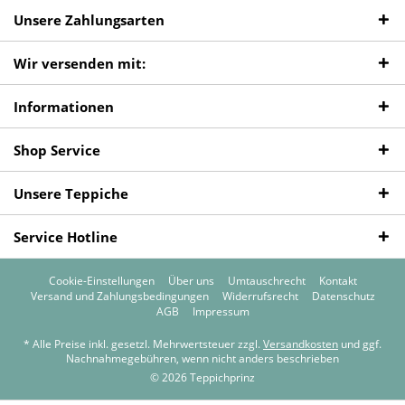
Unsere Zahlungsarten
Wir versenden mit:
Informationen
Shop Service
Unsere Teppiche
Service Hotline
Cookie-Einstellungen
Über uns
Umtauschrecht
Kontakt
Versand und Zahlungsbedingungen
Widerrufsrecht
Datenschutz
AGB
Impressum
* Alle Preise inkl. gesetzl. Mehrwertsteuer zzgl.
Versandkosten
und ggf.
Nachnahmegebühren, wenn nicht anders beschrieben
© 2026 Teppichprinz