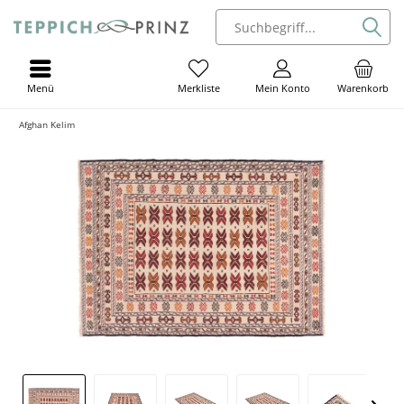
Menü
Mein Konto
Warenkorb
Merkliste
Afghan Kelim