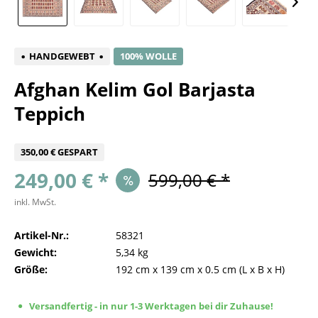
HANDGEWEBT
100% WOLLE
Afghan Kelim Gol Barjasta
Teppich
350,00 € GESPART
249,00 € *
599,00 € *
inkl. MwSt.
Artikel-Nr.:
58321
Gewicht:
5,34 kg
Größe:
192 cm
x
139 cm
x
0.5 cm
(L x B x H)
Versandfertig - in nur 1-3 Werktagen bei dir Zuhause!