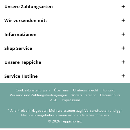
Unsere Zahlungsarten
Wir versenden mit:
Informationen
Shop Service
Unsere Teppiche
Service Hotline
Cookie-Einstellungen
Über uns
Umtauschrecht
Kontakt
Versand und Zahlungsbedingungen
Widerrufsrecht
Datenschutz
AGB
Impressum
* Alle Preise inkl. gesetzl. Mehrwertsteuer zzgl.
Versandkosten
und ggf.
Nachnahmegebühren, wenn nicht anders beschrieben
© 2026 Teppichprinz