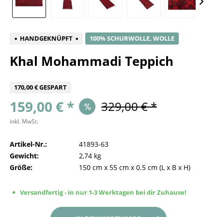
HANDGEKNÜPFT
100% SCHURWOLLE, WOLLE
Khal Mohammadi Teppich
170,00 € GESPART
159,00 € *
329,00 € *
inkl. MwSt.
Artikel-Nr.:
41893-63
Gewicht:
2,74 kg
Größe:
150 cm
x
55 cm
x
0.5 cm
(L x B x H)
Versandfertig - in nur 1-3 Werktagen bei dir Zuhause!