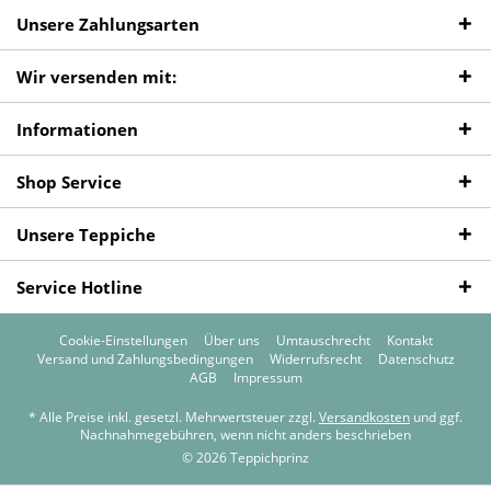
Unsere Zahlungsarten
Wir versenden mit:
Informationen
Shop Service
Unsere Teppiche
Service Hotline
Cookie-Einstellungen
Über uns
Umtauschrecht
Kontakt
Versand und Zahlungsbedingungen
Widerrufsrecht
Datenschutz
AGB
Impressum
* Alle Preise inkl. gesetzl. Mehrwertsteuer zzgl.
Versandkosten
und ggf.
Nachnahmegebühren, wenn nicht anders beschrieben
© 2026 Teppichprinz