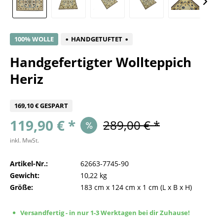
100% WOLLE
HANDGETUFTET
Handgefertigter Wollteppich
Heriz
169,10 € GESPART
119,90 € *
289,00 € *
inkl. MwSt.
Artikel-Nr.:
62663-7745-90
Gewicht:
10,22 kg
Größe:
183 cm
x
124 cm
x
1 cm
(L x B x H)
Versandfertig - in nur 1-3 Werktagen bei dir Zuhause!