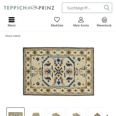
Menü
Mein Konto
Warenkorb
Merkliste
Hand tufted