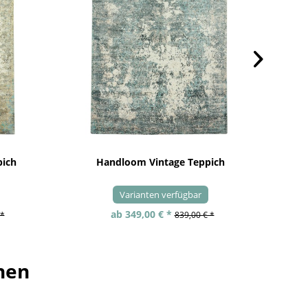
pich
Handloom Vintage Teppich
Varianten verfügbar
ab 349,00 € *
 *
839,00 € *
hen