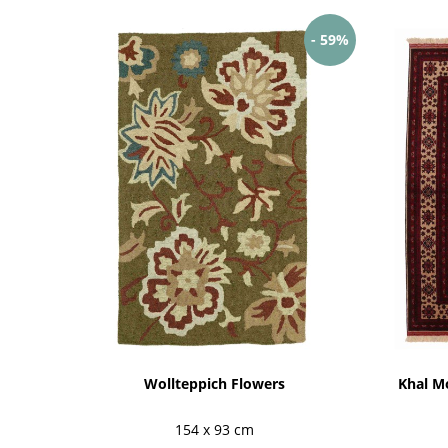
- 59%
Wollteppich Flowers
Khal M
154 x 93 cm