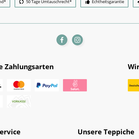
nd*
50 Tage Umtauschrecht*
Echtheitsgarantie
e Zahlungsarten
Wir
ervice
Unsere Teppiche