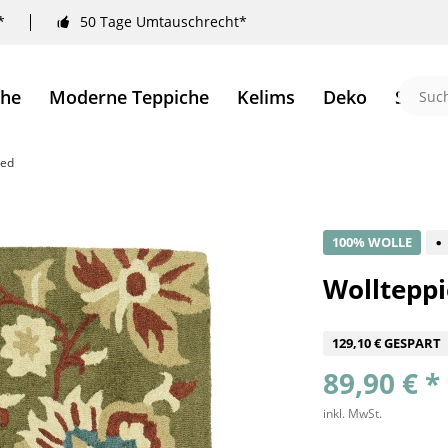
*
50 Tage Umtauschrecht*
che
Moderne Teppiche
Kelims
Deko
Sale 
ted
100% WOLLE
Wollteppi
129,10 € GESPART
89,90 € *
inkl. MwSt.