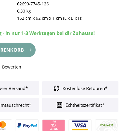
62699-7745-126
6,30 kg
152 cm
x
92 cm
x
1 cm
(L x B x H)
 - in nur 1-3 Werktagen bei dir Zuhause!
RENKORB
Bewerten
oser Versand*
Kostenlose Retouren*
Umtauschrecht*
Echtheitszertifikat*