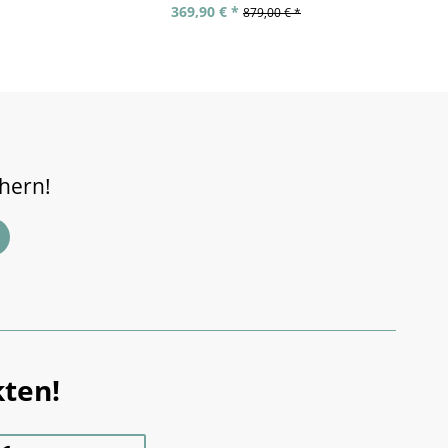
369,90 € *
879,00 € *
chern!
ten!