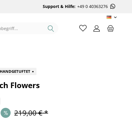
Support & Hilfe:
+49 0 40363276
DE
%
HANDGETUFTET
ch Flowers
219,00 € *