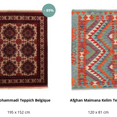
- 89%
ohammadi Teppich Belgique
Afghan Maimana Kelim Te
195 x 152 cm
120 x 81 cm