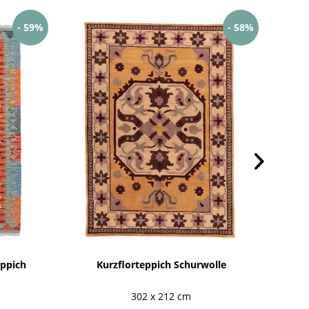
- 59%
- 58%
ppich
Kurzflorteppich Schurwolle
302 x 212 cm