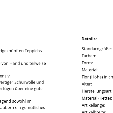
Details:
Standardgröße:
ndgeknüpften Teppichs
Farben:
Form:
 von Hand und teilweise
Material:
ensiv.
Flor (Höhe) in c
ertiger Schurwolle und
Alter:
erfügen über eine gute
Herstellungsart:
Material (Kette):
ragend sowohl im
Artikellänge:
zaubern ein gemütliches
Artikelbreite: