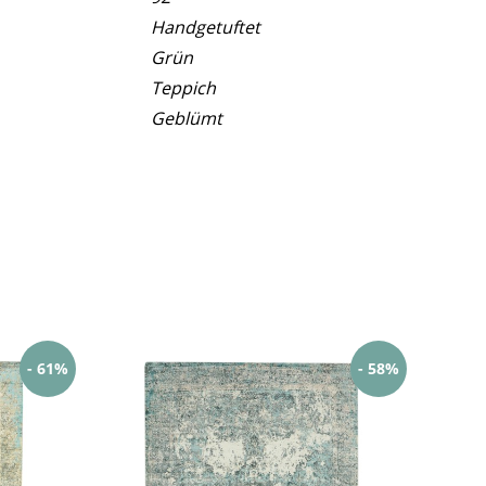
Handgetuftet
Grün
Teppich
Geblümt
- 61%
- 58%