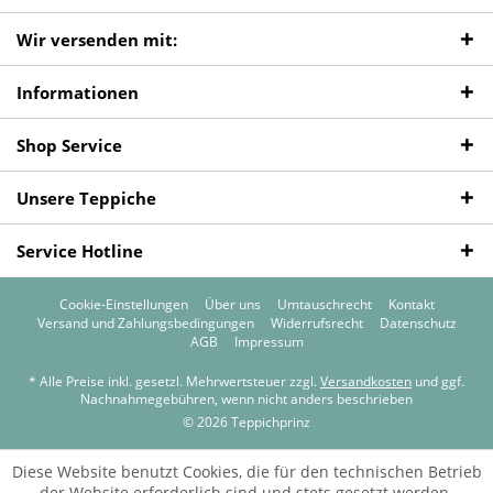
Wir versenden mit:
Informationen
Shop Service
Unsere Teppiche
Service Hotline
Cookie-Einstellungen
Über uns
Umtauschrecht
Kontakt
Versand und Zahlungsbedingungen
Widerrufsrecht
Datenschutz
AGB
Impressum
* Alle Preise inkl. gesetzl. Mehrwertsteuer zzgl.
Versandkosten
und ggf.
Nachnahmegebühren, wenn nicht anders beschrieben
© 2026 Teppichprinz
Diese Website benutzt Cookies, die für den technischen Betrieb
der Website erforderlich sind und stets gesetzt werden.