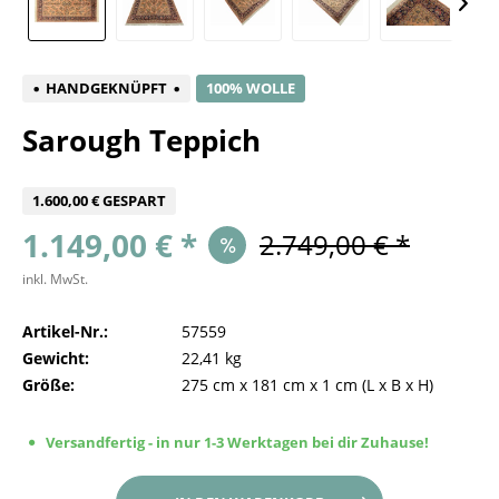
HANDGEKNÜPFT
100% WOLLE
Sarough Teppich
1.600,00 € GESPART
1.149,00 € *
2.749,00 € *
inkl. MwSt.
Artikel-Nr.:
57559
Gewicht:
22,41 kg
Größe:
275 cm
x
181 cm
x
1 cm
(L x B x H)
Versandfertig - in nur 1-3 Werktagen bei dir Zuhause!