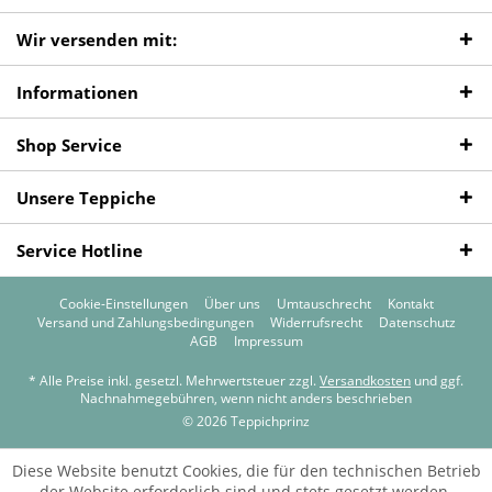
Wir versenden mit:
Informationen
Shop Service
Unsere Teppiche
Service Hotline
Cookie-Einstellungen
Über uns
Umtauschrecht
Kontakt
Versand und Zahlungsbedingungen
Widerrufsrecht
Datenschutz
AGB
Impressum
* Alle Preise inkl. gesetzl. Mehrwertsteuer zzgl.
Versandkosten
und ggf.
Nachnahmegebühren, wenn nicht anders beschrieben
© 2026 Teppichprinz
Diese Website benutzt Cookies, die für den technischen Betrieb
der Website erforderlich sind und stets gesetzt werden.