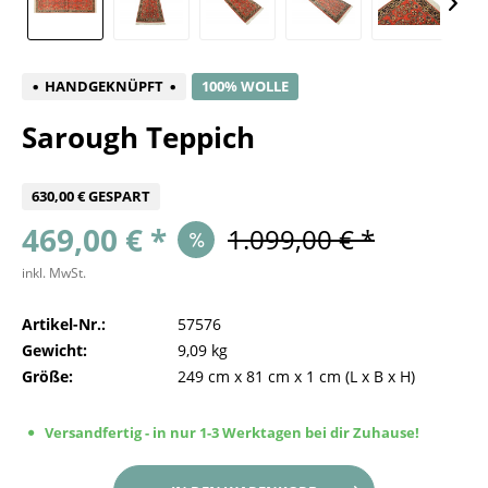
HANDGEKNÜPFT
100% WOLLE
Sarough Teppich
630,00 € GESPART
469,00 € *
1.099,00 € *
inkl. MwSt.
Artikel-Nr.:
57576
Gewicht:
9,09 kg
Größe:
249 cm
x
81 cm
x
1 cm
(L x B x H)
Versandfertig - in nur 1-3 Werktagen bei dir Zuhause!