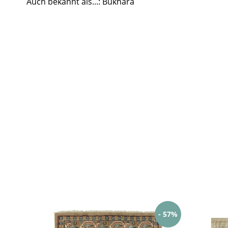
Auch bekannt als...: Bukhara
- 57%