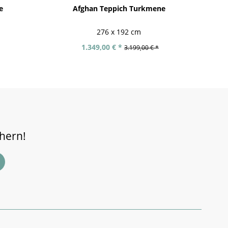
e
Afghan Teppich Turkmene
Pak
276 x 192 cm
1.349,00 € *
3.199,00 € *
chern!