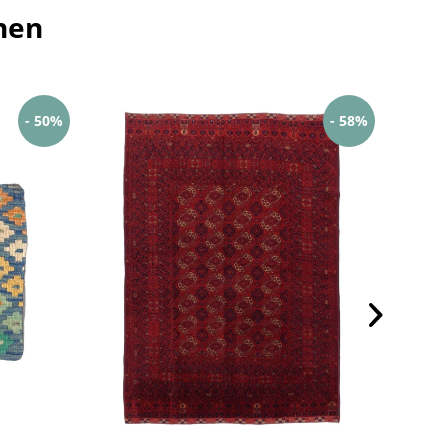
hen
- 50%
- 58%