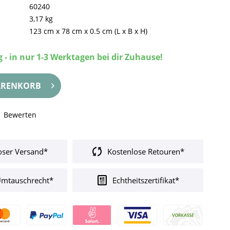
60240
3,17 kg
123 cm
x
78 cm
x
0.5 cm
(L x B x H)
 - in nur 1-3 Werktagen bei dir Zuhause!
RENKORB
Bewerten
oser Versand*
Kostenlose Retouren*
Umtauschrecht*
Echtheitszertifikat*