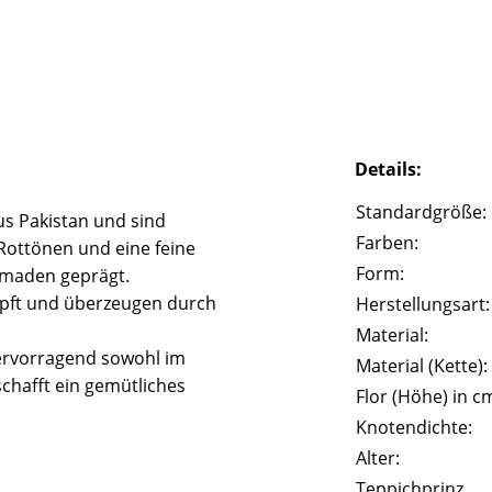
Details:
Standardgröße:
s Pakistan und sind
Farben:
Rottönen und eine feine
Form:
omaden geprägt.
pft und überzeugen durch
Herstellungsart:
Material:
hervorragend sowohl im
Material (Kette):
chafft ein gemütliches
Flor (Höhe) in c
Knotendichte:
Alter:
Teppichprinz