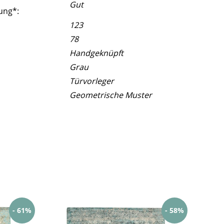
Gut
ung*:
123
78
Handgeknüpft
Grau
Türvorleger
Geometrische Muster
- 61%
- 58%