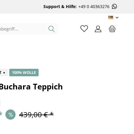
Support & Hilfe:
+49 0 40363276
DE
%
T
100% WOLLE
 Buchara Teppich
*
439,00 € *