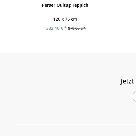
Perser Qultug Teppich
120 x 76 cm
332,10 € *
879,00 € *
Jetzt