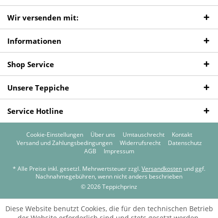
Wir versenden mit:
Informationen
Shop Service
Unsere Teppiche
Service Hotline
Cookie-Einstellungen
Über uns
Umtauschrecht
Kontakt
Versand und Zahlungsbedingungen
Widerrufsrecht
Datenschutz
AGB
Impressum
* Alle Preise inkl. gesetzl. Mehrwertsteuer zzgl.
Versandkosten
und ggf.
Nachnahmegebühren, wenn nicht anders beschrieben
© 2026 Teppichprinz
Diese Website benutzt Cookies, die für den technischen Betrieb
der Website erforderlich sind und stets gesetzt werden.