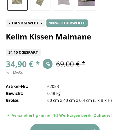
HANDGEWEBT
100% SCHURWOLLE
Kelim Kissen Maimane
34,10 € GESPART
34,90 € *
69,00 € *
inkl. MwSt.
Artikel-Nr.:
62053
Gewicht:
0,48 kg
Größe:
60 cm
x
40 cm
x
0.4 cm
(L x B x H)
Versandfertig - in nur 1-3 Werktagen bei dir Zuhause!