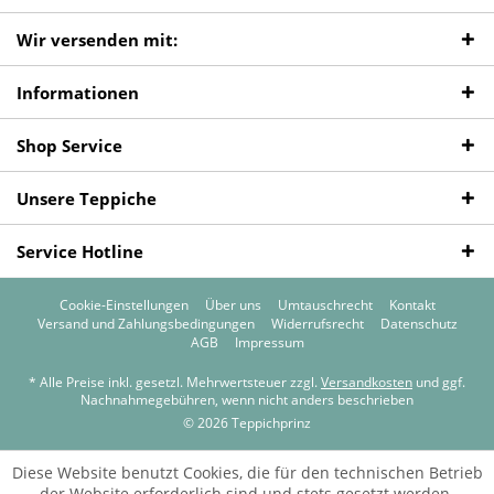
Wir versenden mit:
Informationen
Shop Service
Unsere Teppiche
Service Hotline
Cookie-Einstellungen
Über uns
Umtauschrecht
Kontakt
Versand und Zahlungsbedingungen
Widerrufsrecht
Datenschutz
AGB
Impressum
* Alle Preise inkl. gesetzl. Mehrwertsteuer zzgl.
Versandkosten
und ggf.
Nachnahmegebühren, wenn nicht anders beschrieben
© 2026 Teppichprinz
Diese Website benutzt Cookies, die für den technischen Betrieb
der Website erforderlich sind und stets gesetzt werden.