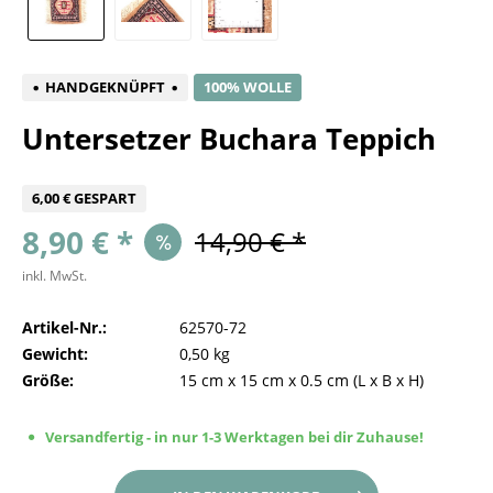
HANDGEKNÜPFT
100% WOLLE
Untersetzer Buchara Teppich
6,00 € GESPART
8,90 € *
14,90 € *
inkl. MwSt.
Artikel-Nr.:
62570-72
Gewicht:
0,50 kg
Größe:
15 cm
x
15 cm
x
0.5 cm
(L x B x H)
Versandfertig - in nur 1-3 Werktagen bei dir Zuhause!