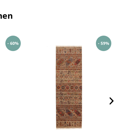
hen
- 60%
- 59%