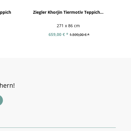
ppich
Ziegler Khorjin Tiermotiv Teppich...
271 x 86 cm
659,00 € *
1.599,00 € *
chern!