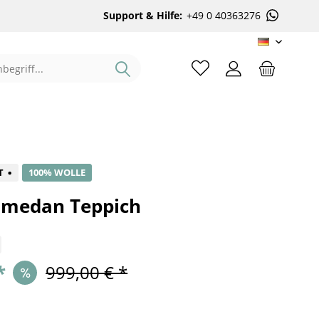
Support & Hilfe:
+49 0 40363276
DE
%
T
100% WOLLE
amedan Teppich
*
999,00 € *