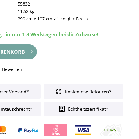
55832
11,52 kg
299 cm
x
107 cm
x
1 cm
(L x B x H)
 - in nur 1-3 Werktagen bei dir Zuhause!
RENKORB
Bewerten
oser Versand*
Kostenlose Retouren*
Umtauschrecht*
Echtheitszertifikat*