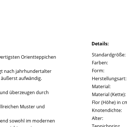
Details:
Standardgröße:
ertigsten Orientteppichen
Farben:
Form:
t nach jahrhundertalter
k äußerst aufwändig.
Herstellungsart:
Material:
t und überzeugen durch
Material (Kette):
Flor (Höhe) in c
illreichen Muster und
Knotendichte:
Alter:
agend sowohl im modernen
Teppichprinz