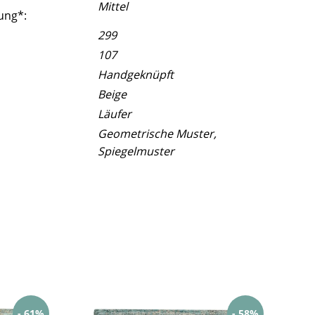
Mittel
ung*:
299
107
Handgeknüpft
Beige
Läufer
Geometrische Muster,
Spiegelmuster
- 61%
- 58%