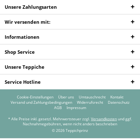
Unsere Zahlungsarten
Wir versenden mit:
Informationen
Shop Service
Unsere Teppiche
Service Hotline
Cookie-Einstellungen
Über uns
Umtauschrecht
Kontakt
Versand und Zahlungsbedingungen
Widerrufsrecht
Datenschutz
AGB
Impressum
* Alle Preise inkl. gesetzl. Mehrwertsteuer zzgl.
Versandkosten
und ggf.
Nachnahmegebühren, wenn nicht anders beschrieben
© 2026 Teppichprinz