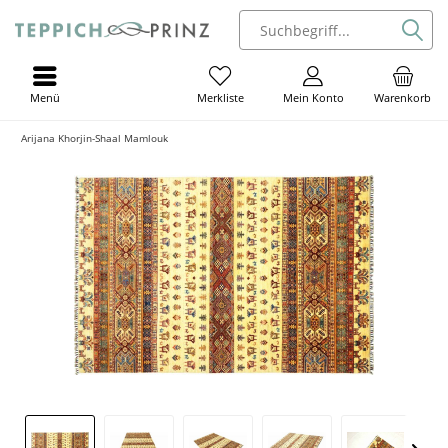
Menü
Mein Konto
Warenkorb
Merkliste
Arijana Khorjin-Shaal Mamlouk