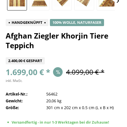
HANDGEKNÜPFT
100% WOLLE, NATURFASER
Afghan Ziegler Khorjin Tiere
Teppich
2.400,00 € GESPART
1.699,00 € *
4.099,00 € *
inkl. MwSt.
Artikel-Nr.:
56462
Gewicht:
20,06 kg
Größe:
301 cm
x
202 cm
x
0.5 cm
(L x B x H)
Versandfertig - in nur 1-3 Werktagen bei dir Zuhause!