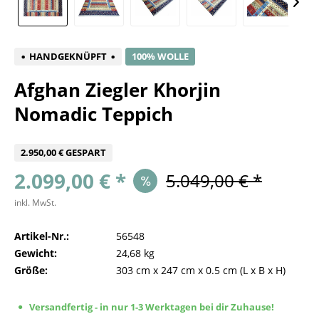
HANDGEKNÜPFT
100% WOLLE
Afghan Ziegler Khorjin
Nomadic Teppich
2.950,00 € GESPART
2.099,00 € *
5.049,00 € *
inkl. MwSt.
Artikel-Nr.:
56548
Gewicht:
24,68 kg
Größe:
303 cm
x
247 cm
x
0.5 cm
(L x B x H)
Versandfertig - in nur 1-3 Werktagen bei dir Zuhause!