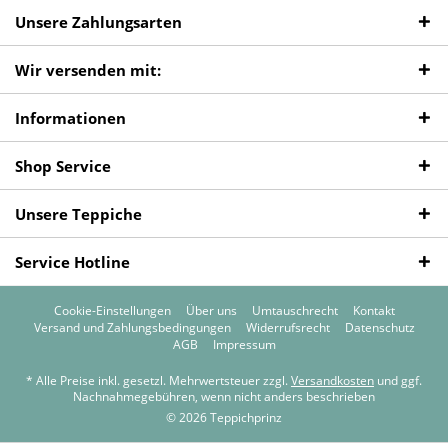
Unsere Zahlungsarten
Wir versenden mit:
Informationen
Shop Service
Unsere Teppiche
Service Hotline
Cookie-Einstellungen
Über uns
Umtauschrecht
Kontakt
Versand und Zahlungsbedingungen
Widerrufsrecht
Datenschutz
AGB
Impressum
* Alle Preise inkl. gesetzl. Mehrwertsteuer zzgl.
Versandkosten
und ggf.
Nachnahmegebühren, wenn nicht anders beschrieben
© 2026 Teppichprinz