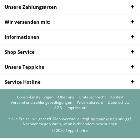
Unsere Zahlungsarten
Wir versenden mit:
Informationen
Shop Service
Unsere Teppiche
Service Hotline
Cookie-Einstellungen
Über uns
Umtauschrecht
Kontakt
Versand und Zahlungsbedingungen
Widerrufsrecht
Datenschutz
AGB
Impressum
* Alle Preise inkl. gesetzl. Mehrwertsteuer zzgl.
Versandkosten
und ggf.
Nachnahmegebühren, wenn nicht anders beschrieben
© 2026 Teppichprinz