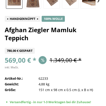
HANDGEKNÜPFT
100% WOLLE
Afghan Ziegler Mamluk
Teppich
780,00 € GESPART
569,00 € *
1.349,00 € *
inkl. MwSt.
Artikel-Nr.:
62233
Gewicht:
4,88 kg
Größe:
151 cm
x
98 cm
x
0.5 cm
(L x B x H)
Versandfertig - in nur 1-3 Werktagen bei dir Zuhause!