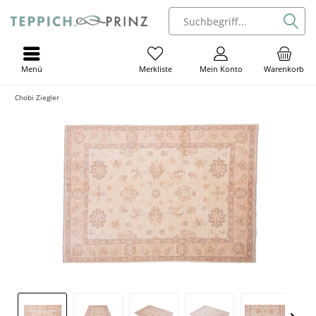
Menü
Mein Konto
Warenkorb
Merkliste
Chobi Ziegler