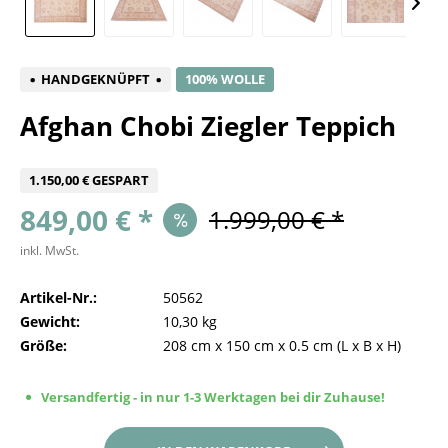
HANDGEKNÜPFT
100% WOLLE
Afghan Chobi Ziegler Teppich
1.150,00 € GESPART
849,00 € *
1.999,00 € *
inkl. MwSt.
Artikel-Nr.:
50562
Gewicht:
10,30 kg
Größe:
208 cm
x
150 cm
x
0.5 cm
(L x B x H)
Versandfertig - in nur 1-3 Werktagen bei dir Zuhause!