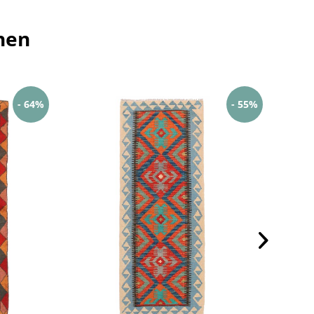
hen
- 64%
- 55%