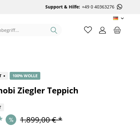
Support & Hilfe:
+49 0 40363276
DE
%
T
100% WOLLE
obi Ziegler Teppich
T
*
1.899,00 € *