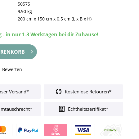
50575
9,90 kg
200 cm
x
150 cm
x
0.5 cm
(L x B x H)
 - in nur 1-3 Werktagen bei dir Zuhause!
RENKORB
Bewerten
oser Versand*
Kostenlose Retouren*
Umtauschrecht*
Echtheitszertifikat*