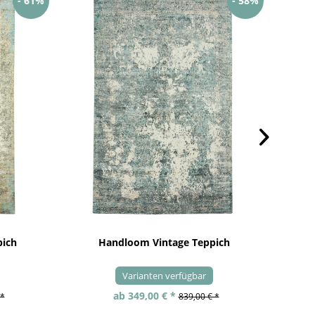
- 61%
- 58%
pich
Handloom Vintage Teppich
Varianten verfügbar
ab 349,00 € *
 *
839,00 € *