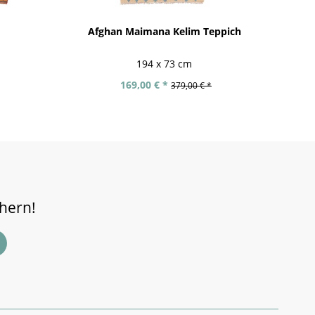
Afghan Maimana Kelim Teppich
Fe
194 x 73 cm
169,00 € *
379,00 € *
chern!