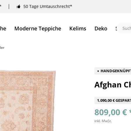
*
50 Tage Umtauschrecht*
che
Moderne Teppiche
Kelims
Deko
Sale 
ler
HANDGEKNÜPF
Afghan Ch
1.090,00 € GESPAR
809,00 € 
inkl. MwSt.