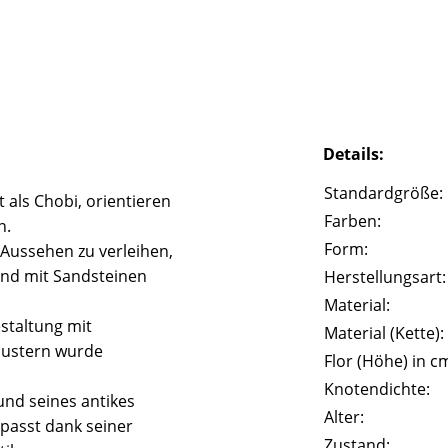
Details:
Standardgröße:
 als Chobi, orientieren
Farben:
n.
Form:
 Aussehen zu verleihen,
und mit Sandsteinen
Herstellungsart:
Material:
staltung mit
Material (Kette):
Mustern wurde
Flor (Höhe) in c
Knotendichte:
und seines antikes
Alter:
passt dank seiner
Zustand: