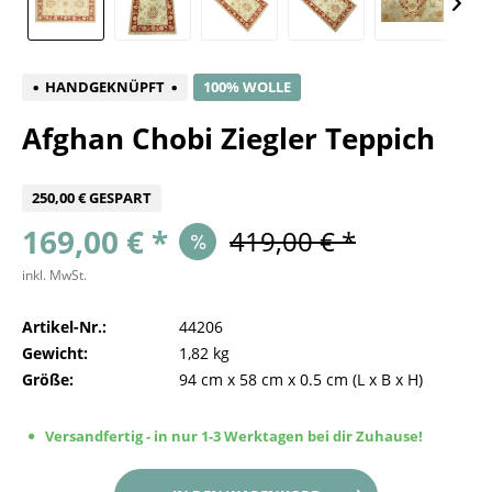
HANDGEKNÜPFT
100% WOLLE
Afghan Chobi Ziegler Teppich
250,00 € GESPART
169,00 € *
419,00 € *
inkl. MwSt.
Artikel-Nr.:
44206
Gewicht:
1,82 kg
Größe:
94 cm
x
58 cm
x
0.5 cm
(L x B x H)
Versandfertig - in nur 1-3 Werktagen bei dir Zuhause!