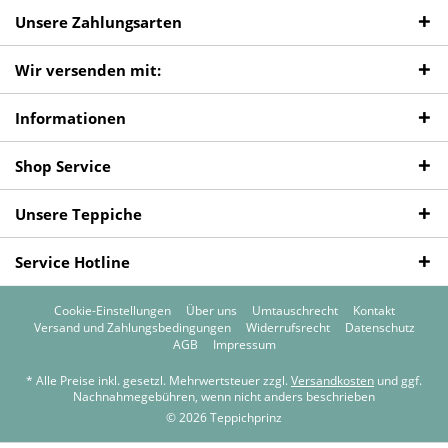
Unsere Zahlungsarten
Wir versenden mit:
Informationen
Shop Service
Unsere Teppiche
Service Hotline
Cookie-Einstellungen
Über uns
Umtauschrecht
Kontakt
Versand und Zahlungsbedingungen
Widerrufsrecht
Datenschutz
AGB
Impressum
* Alle Preise inkl. gesetzl. Mehrwertsteuer zzgl.
Versandkosten
und ggf.
Nachnahmegebühren, wenn nicht anders beschrieben
© 2026 Teppichprinz