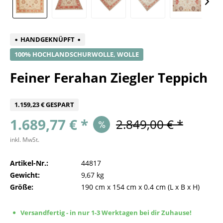
HANDGEKNÜPFT
100% HOCHLANDSCHURWOLLE, WOLLE
Feiner Ferahan Ziegler Teppich
1.159,23 € GESPART
1.689,77 € *
2.849,00 € *
inkl. MwSt.
Artikel-Nr.:
44817
Gewicht:
9,67 kg
Größe:
190 cm
x
154 cm
x
0.4 cm
(L x B x H)
Versandfertig - in nur 1-3 Werktagen bei dir Zuhause!