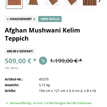
HANDGEWEBT
100% WOLLE
Afghan Mushwani Kelim
Teppich
690,00 € GESPART
509,00 € *
1.199,00 € *
inkl. MwSt.
Artikel-Nr.:
45579
Gewicht:
5,15 kg
Größe:
194 cm
x
121 cm
x
0.4 cm
(L x B x H)
Versandfertig - in nur 1-3 Werktagen bei dir Zuhause!