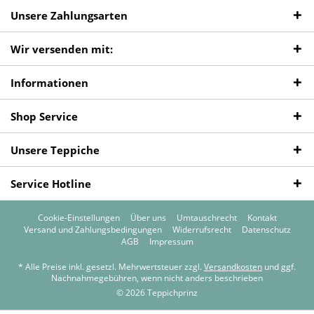
Unsere Zahlungsarten
Wir versenden mit:
Informationen
Shop Service
Unsere Teppiche
Service Hotline
Cookie-Einstellungen
Über uns
Umtauschrecht
Kontakt
Versand und Zahlungsbedingungen
Widerrufsrecht
Datenschutz
AGB
Impressum
* Alle Preise inkl. gesetzl. Mehrwertsteuer zzgl.
Versandkosten
und ggf.
Nachnahmegebühren, wenn nicht anders beschrieben
© 2026 Teppichprinz