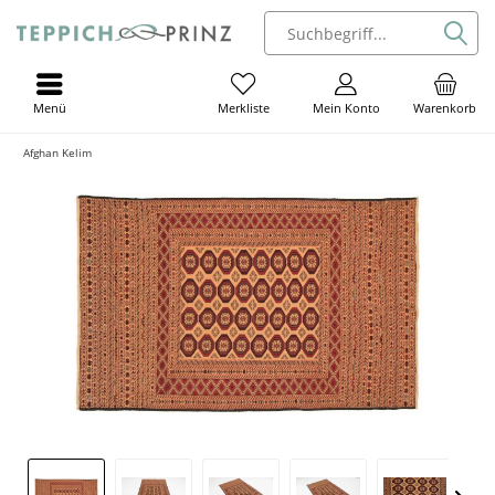
Menü
Mein Konto
Warenkorb
Merkliste
Afghan Kelim