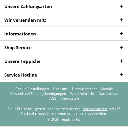
Unsere Zahlungsarten
Wir versenden mit:
Informationen
Shop Service
Unsere Teppiche
Service Hotline
Cookie-Einstellungen
Über uns
Umtauschrecht
Kontakt
Versand und Zahlungsbedingungen
Widerrufsrecht
Datenschutz
AGB
Impressum
* Alle Preise inkl. gesetzl. Mehrwertsteuer zzgl.
Versandkosten
und ggf.
Nachnahmegebühren, wenn nicht anders beschrieben
© 2026 Teppichprinz