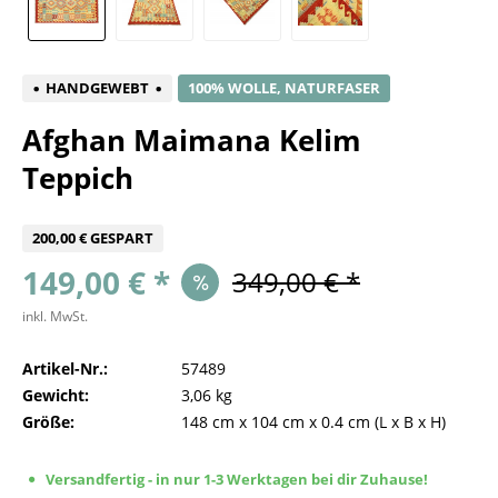
HANDGEWEBT
100% WOLLE, NATURFASER
Afghan Maimana Kelim
Teppich
200,00 € GESPART
149,00 € *
349,00 € *
inkl. MwSt.
Artikel-Nr.:
57489
Gewicht:
3,06 kg
Größe:
148 cm
x
104 cm
x
0.4 cm
(L x B x H)
Versandfertig - in nur 1-3 Werktagen bei dir Zuhause!