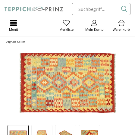
Menü
Mein Konto
Warenkorb
Merkliste
Afghan Kelim