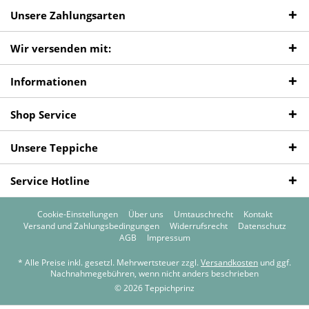
Unsere Zahlungsarten
Wir versenden mit:
Informationen
Shop Service
Unsere Teppiche
Service Hotline
Cookie-Einstellungen
Über uns
Umtauschrecht
Kontakt
Versand und Zahlungsbedingungen
Widerrufsrecht
Datenschutz
AGB
Impressum
* Alle Preise inkl. gesetzl. Mehrwertsteuer zzgl.
Versandkosten
und ggf.
Nachnahmegebühren, wenn nicht anders beschrieben
© 2026 Teppichprinz