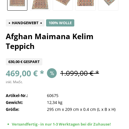
HANDGEWEBT
100% WOLLE
Afghan Maimana Kelim
Teppich
630,00 € GESPART
469,00 € *
1.099,00 € *
inkl. MwSt.
Artikel-Nr.:
60675
Gewicht:
12,34 kg
Größe:
295 cm
x
209 cm
x
0.4 cm
(L x B x H)
Versandfertig - in nur 1-3 Werktagen bei dir Zuhause!