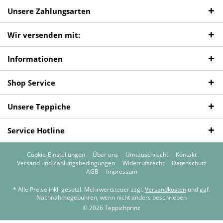
Unsere Zahlungsarten
Wir versenden mit:
Informationen
Shop Service
Unsere Teppiche
Service Hotline
Cookie-Einstellungen
Über uns
Umtauschrecht
Kontakt
Versand und Zahlungsbedingungen
Widerrufsrecht
Datenschutz
AGB
Impressum
* Alle Preise inkl. gesetzl. Mehrwertsteuer zzgl.
Versandkosten
und ggf.
Nachnahmegebühren, wenn nicht anders beschrieben
© 2026 Teppichprinz