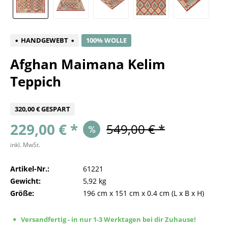
HANDGEWEBT
100% WOLLE
Afghan Maimana Kelim
Teppich
320,00 € GESPART
229,00 € *
549,00 € *
inkl. MwSt.
Artikel-Nr.:
61221
Gewicht:
5,92 kg
Größe:
196 cm
x
151 cm
x
0.4 cm
(L x B x H)
Versandfertig - in nur 1-3 Werktagen bei dir Zuhause!