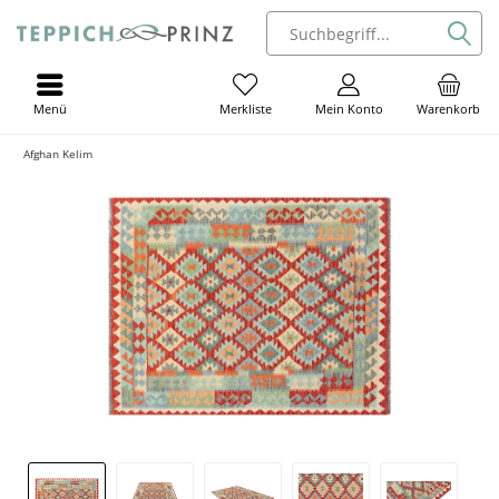
Menü
Mein Konto
Warenkorb
Merkliste
Afghan Kelim