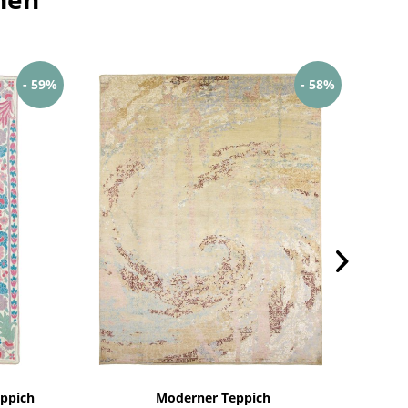
- 59%
- 58%
eppich
Moderner Teppich