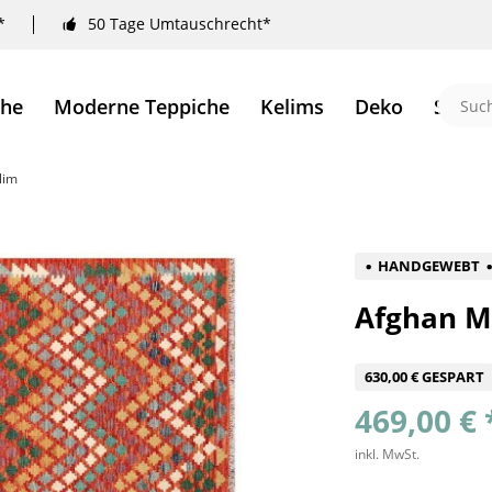
*
50 Tage Umtauschrecht*
che
Moderne Teppiche
Kelims
Deko
Sale 
lim
HANDGEWEBT
Afghan M
630,00 € GESPART
469,00 € 
inkl. MwSt.