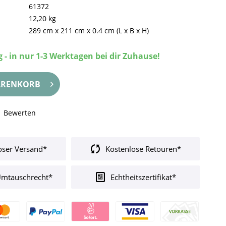
61372
12,20 kg
289 cm
x
211 cm
x
0.4 cm
(L x B x H)
 - in nur 1-3 Werktagen bei dir Zuhause!
RENKORB
Bewerten
oser Versand*
Kostenlose Retouren*
Umtauschrecht*
Echtheitszertifikat*