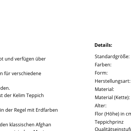
Details:
Standardgröße:
bt und verfügen über
Farben:
Form:
n für verschiedene
Herstellungsart:
rden.
Material:
t der Kelim Teppich
Material (Kette):
Alter:
in der Regel mit Erdfarben
Flor (Höhe) in c
Teppichprinz
n den klassischen Afghan
Qualitätseinstuf