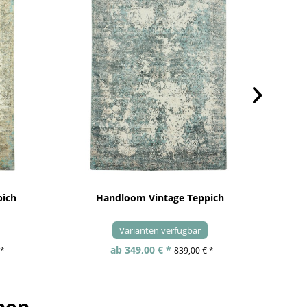
pich
Handloom Vintage Teppich
Varianten verfügbar
ab 349,00 € *
 *
839,00 € *
hen