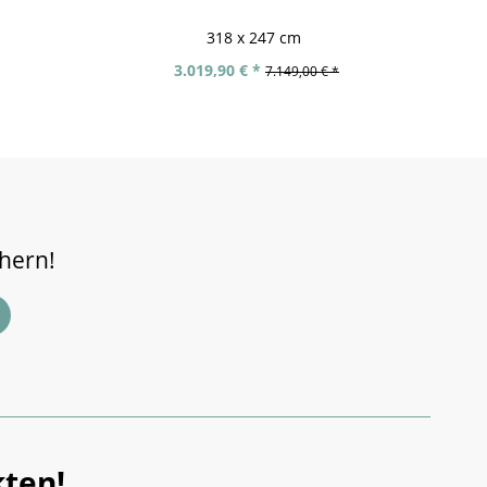
318 x 247 cm
3.019,90 € *
7.149,00 € *
chern!
ten!