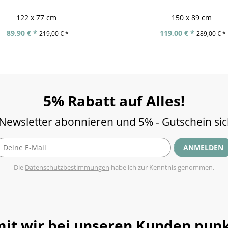
122 x 77 cm
150 x 89 cm
89,90 € *
119,00 € *
219,00 € *
289,00 € *
5% Rabatt auf Alles!
 Newsletter abonnieren und 5% - Gutschein si
ANMELDEN
Die
Datenschutzbestimmungen
habe ich zur Kenntnis genommen.
it wir bei unseren Kunden punk