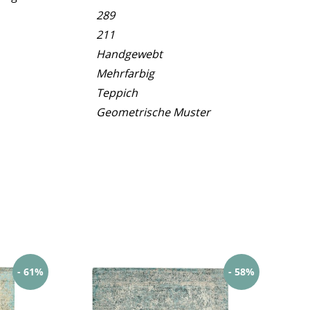
289
211
Handgewebt
Mehrfarbig
Teppich
Geometrische Muster
- 61%
- 58%