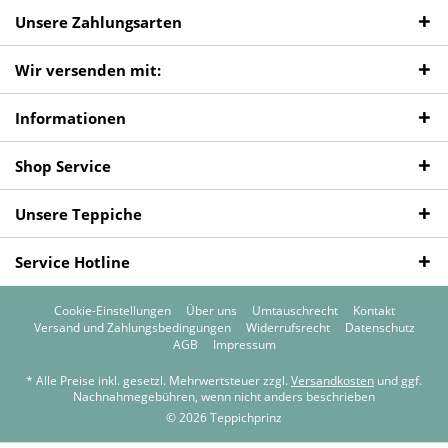
Unsere Zahlungsarten
Wir versenden mit:
Informationen
Shop Service
Unsere Teppiche
Service Hotline
Cookie-Einstellungen
Über uns
Umtauschrecht
Kontakt
Versand und Zahlungsbedingungen
Widerrufsrecht
Datenschutz
AGB
Impressum
* Alle Preise inkl. gesetzl. Mehrwertsteuer zzgl.
Versandkosten
und ggf.
Nachnahmegebühren, wenn nicht anders beschrieben
© 2026 Teppichprinz