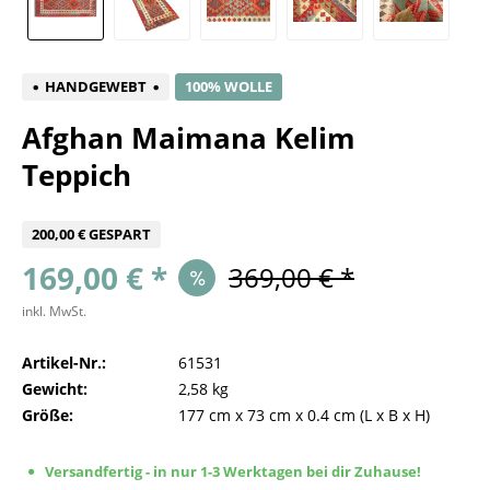
HANDGEWEBT
100% WOLLE
Afghan Maimana Kelim
Teppich
200,00 € GESPART
169,00 € *
369,00 € *
inkl. MwSt.
Artikel-Nr.:
61531
Gewicht:
2,58 kg
Größe:
177 cm
x
73 cm
x
0.4 cm
(L x B x H)
Versandfertig - in nur 1-3 Werktagen bei dir Zuhause!