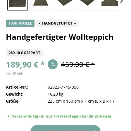
100% WOLLE
HANDGETUFTET
Handgefertigter Wollteppich
269,10 € GESPART
189,90 € *
459,00 € *
inkl. MwSt.
Artikel-Nr.:
62923-7745-350
Gewicht:
16,20 kg
Größe:
225 cm
x
160 cm
x
1 cm
(L x B x H)
Versandfertig - in nur 1-3 Werktagen bei dir Zuhause!