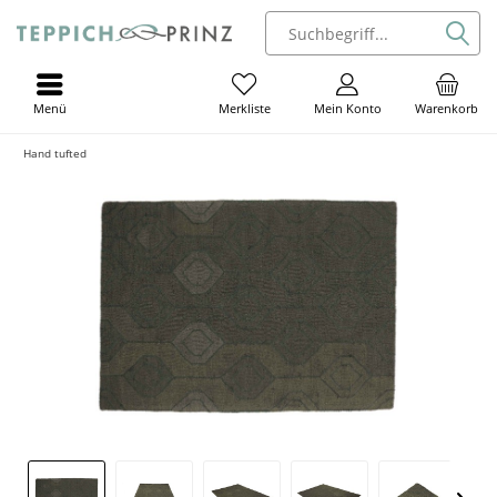
Menü
Mein Konto
Warenkorb
Merkliste
Hand tufted