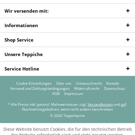
Wir versenden mit:
Informationen
Shop Service
Unsere Teppiche
Service Hotline
Cookie-Einstellungen
Über uns
Umtauschrecht
Kontakt
Versand und Zahlungsbedingungen
Widerrufsrecht
Datenschutz
AGB
Impressum
* Alle Preise inkl. gesetzl. Mehrwertsteuer zzgl.
Versandkosten
und ggf.
Nachnahmegebühren, wenn nicht anders beschrieben
© 2026 Teppichprinz
Diese Website benutzt Cookies, die für den technischen Betrieb
der Website erforderlich sind und stets gesetzt werden.