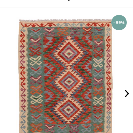
- 59%