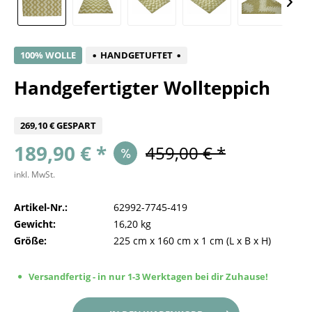
100% WOLLE
HANDGETUFTET
Handgefertigter Wollteppich
269,10 € GESPART
189,90 € *
459,00 € *
inkl. MwSt.
Artikel-Nr.:
62992-7745-419
Gewicht:
16,20 kg
Größe:
225 cm
x
160 cm
x
1 cm
(L x B x H)
Versandfertig - in nur 1-3 Werktagen bei dir Zuhause!