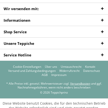
Wir versenden mit:
Informationen
Shop Service
Unsere Teppiche
Service Hotline
Cookie-Einstellungen
Über uns
Umtauschrecht
Kontakt
Versand und Zahlungsbedingungen
Widerrufsrecht
Datenschutz
AGB
Impressum
* Alle Preise inkl. gesetzl. Mehrwertsteuer zzgl.
Versandkosten
und ggf.
Nachnahmegebühren, wenn nicht anders beschrieben
© 2026 Teppichprinz
Diese Website benutzt Cookies, die für den technischen Betrieb
der Website erforderlich sind und stets gesetzt werden.