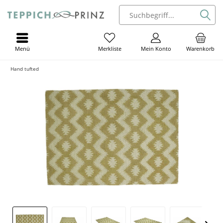
Menü
Mein Konto
Warenkorb
Merkliste
Hand tufted