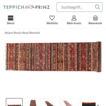
Menü
Mein Konto
Warenkorb
Merkliste
Arijana Khorjin-Shaal Mamlouk