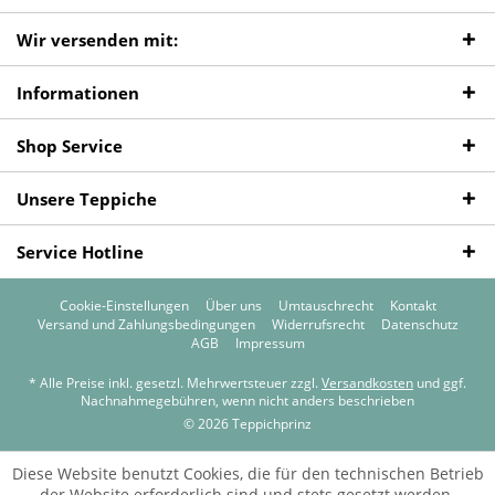
Wir versenden mit:
Informationen
Shop Service
Unsere Teppiche
Service Hotline
Cookie-Einstellungen
Über uns
Umtauschrecht
Kontakt
Versand und Zahlungsbedingungen
Widerrufsrecht
Datenschutz
AGB
Impressum
* Alle Preise inkl. gesetzl. Mehrwertsteuer zzgl.
Versandkosten
und ggf.
Nachnahmegebühren, wenn nicht anders beschrieben
© 2026 Teppichprinz
Diese Website benutzt Cookies, die für den technischen Betrieb
der Website erforderlich sind und stets gesetzt werden.