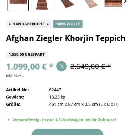
HANDGEKNÜPFT
100% WOLLE
Afghan Ziegler Khorjin Teppich
1.550,00 € GESPART
1.099,00 € *
2.649,00 € *
inkl. MwSt.
Artikel-Nr.:
62447
Gewicht:
13,23 kg
Größe:
461 cm
x
87 cm
x
0.5 cm
(L x B x H)
Versandfertig - in nur 1-3 Werktagen bei dir Zuhause!