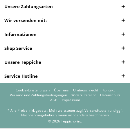
Unsere Zahlungsarten
Wir versenden mit:
Informationen
Shop Service
Unsere Teppiche
Service Hotline
Cookie-Einstellungen
Über uns
Umtauschrecht
Kontakt
Versand und Zahlungsbedingungen
Widerrufsrecht
Datenschutz
AGB
Impressum
* Alle Preise inkl. gesetzl. Mehrwertsteuer zzgl.
Versandkosten
und ggf.
Nachnahmegebühren, wenn nicht anders beschrieben
© 2026 Teppichprinz