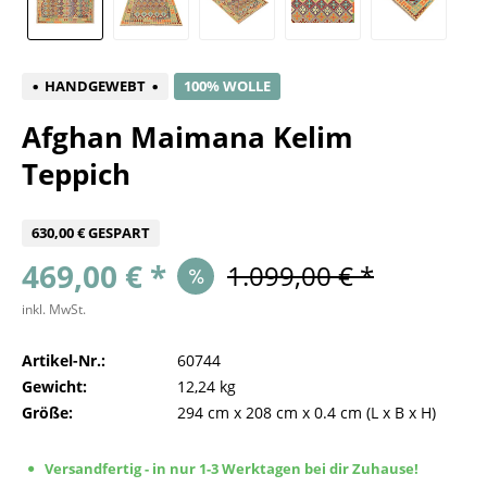
HANDGEWEBT
100% WOLLE
Afghan Maimana Kelim
Teppich
630,00 € GESPART
469,00 € *
1.099,00 € *
inkl. MwSt.
Artikel-Nr.:
60744
Gewicht:
12,24 kg
Größe:
294 cm
x
208 cm
x
0.4 cm
(L x B x H)
Versandfertig - in nur 1-3 Werktagen bei dir Zuhause!