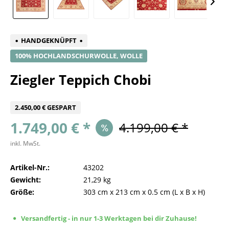
HANDGEKNÜPFT
100% HOCHLANDSCHURWOLLE, WOLLE
Ziegler Teppich Chobi
2.450,00 € GESPART
1.749,00 € *
4.199,00 € *
inkl. MwSt.
Artikel-Nr.:
43202
Gewicht:
21,29 kg
Größe:
303 cm
x
213 cm
x
0.5 cm
(L x B x H)
Versandfertig - in nur 1-3 Werktagen bei dir Zuhause!