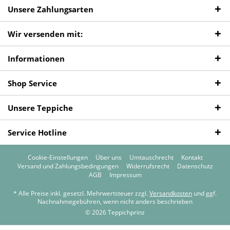
Unsere Zahlungsarten
Wir versenden mit:
Informationen
Shop Service
Unsere Teppiche
Service Hotline
Cookie-Einstellungen
Über uns
Umtauschrecht
Kontakt
Versand und Zahlungsbedingungen
Widerrufsrecht
Datenschutz
AGB
Impressum
* Alle Preise inkl. gesetzl. Mehrwertsteuer zzgl.
Versandkosten
und ggf.
Nachnahmegebühren, wenn nicht anders beschrieben
© 2026 Teppichprinz